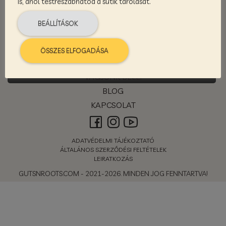
is, ahol testreszabhatod a sütik tárolását.
BEÁLLÍTÁSOK
KEZDŐLAP
RÓLUNK
ÖSSZES ELFOGADÁSA
Készítette:
WEBINARJAINK
VÁGJUNK BELE!
BLOG
KAPCSOLAT
ADATVÉDELMI TÁJÉKOZTATÓ
ÁLTALÁNOS SZERZŐDÉSI FELTÉTELEK
LEIRATKOZÁS
GUTSNROOTS.COM - 2021-2026. MINDEN JOG FENNTARTVA!